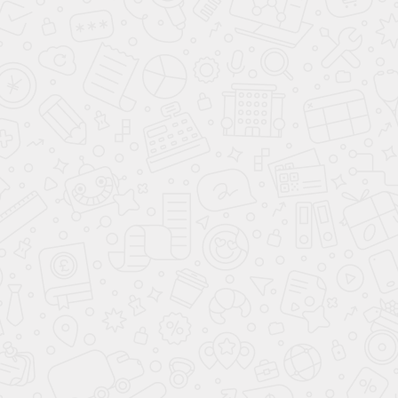
(достаточно Книги учета доходов и расходов).
Минусы:
Ответственность по долгам всем личным
имуществом (квартира, машина, дача).
Ограничения по некоторым видам деятельности
(например, продажа алкоголя, ломбарды, ЧОП).
Обязанность платить страховые взносы "за себя"
даже при отсутствии деятельности.