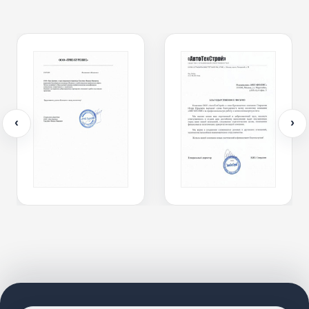
Марии за её
профессионализм,
вежливость и внимательный
подход. Она подробно всё
объяснила, помогла
разобраться во всех
вопросах и оставила очень
приятное впечатление.
Компания надёжная и
‹
›
клиентоориентированная.
Смело могу посоветовать!