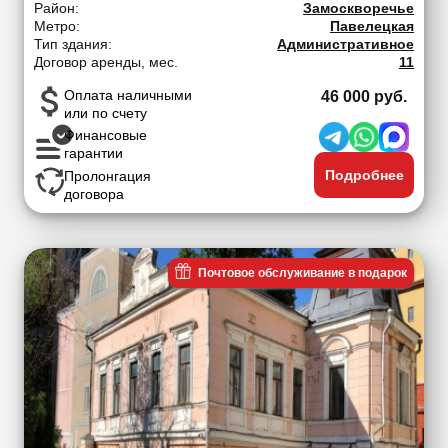
Район:
Замоскворечье
Метро:
Павелецкая
Тип здания:
Административное
Договор аренды, мес.
11
Оплата наличными
46 000 руб.
или по счету
Финансовые
гарантии
Подробнее
Пролонгация
договора
Почтовое обслуживание в подарок