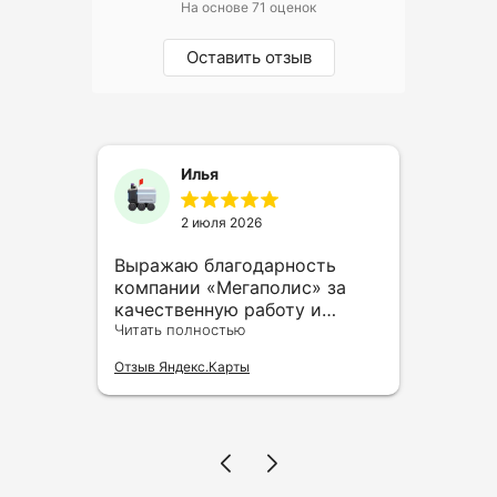
На основе 71 оценок
Оставить отзыв
Илья
2 июля 2026
сь
Выражаю благодарность
Обра
компании «Мегаполис» за
реги
качественную работу и
очен
часто
внимательное отношение к
Читать полностью
орга
Читат
клиентам. У меня остались
нашли
Отзыв Яндекс.Карты
Отзыв 
только положительные
Благ
впечатления: всё
отве
организовано грамотно,
профессионально и с заботой
о клиенте. Особую
благодарность хочу выразить