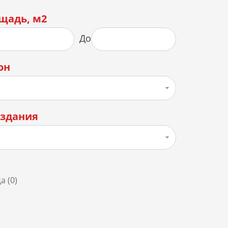
щадь, м2
До
он
 здания
а (
0
)