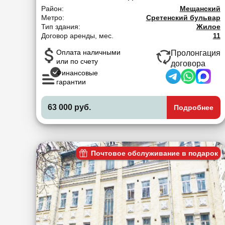
Район:
Мещанский
Метро:
Сретенский бульвар
Тип здания:
Жилое
Договор аренды, мес.
11
Оплата наличными
Пролонгация
или по счету
договора
Финансовые
гарантии
63 000 руб.
Подробнее
Почтовое обслуживание в подарок