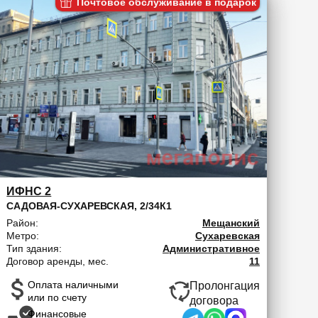
Почтовое обслуживание в подарок
ИФНС 2
САДОВАЯ-СУХАРЕВСКАЯ, 2/34К1
Район:
Мещанский
Метро:
Сухаревская
Тип здания:
Административное
Договор аренды, мес.
11
Оплата наличными
Пролонгация
или по счету
договора
Финансовые