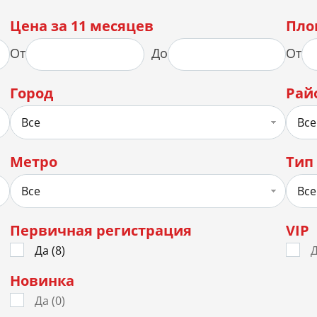
Цена за 11 месяцев
Пло
От
До
От
Город
Рай
Все
Все
Метро
Тип
Все
Все
Первичная регистрация
VIP
Да (
8
)
Д
Новинка
Да (
0
)