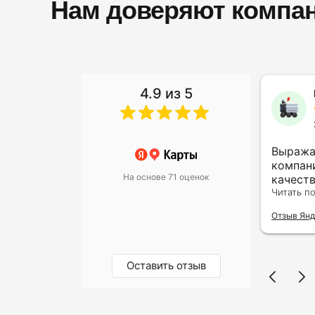
Нам доверяют компан
4.9 из 5
Алина Гайдарова
13 ноября 2023
Не первый раз обращаюсь
Выража
сюда, очень довольна
компан
На основе 71 оценок
результатом. Юристы
качест
грамотные и выручают часто
Читать полностью
внимат
Читать п
меня в своей сфере.
клиента
Отзыв Яндекс.Карты
Отзыв Янд
только
впечатл
организ
профес
Оставить отзыв
заботой о
благод
вырази