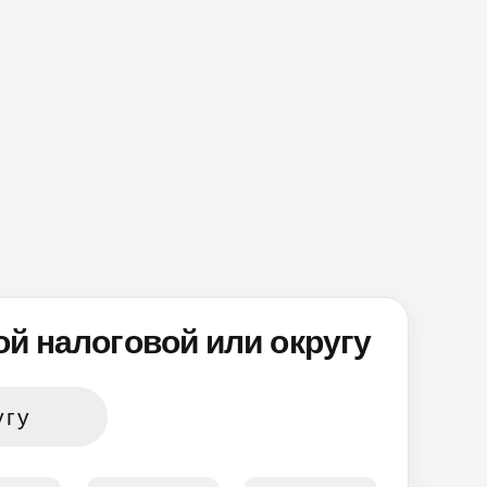
й налоговой или округу
угу