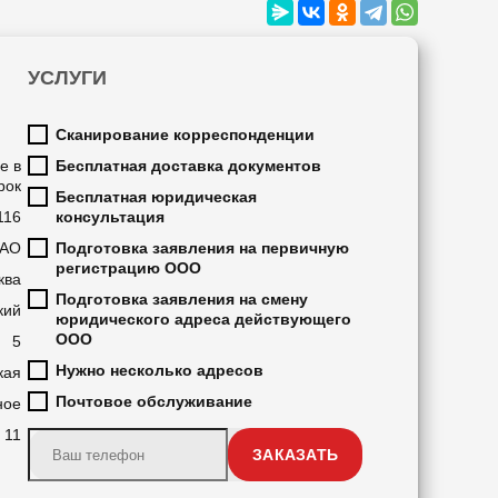
УСЛУГИ
Сканирование корреспонденции
е в
Бесплатная доставка документов
рок
Бесплатная юридическая
116
консультация
АО
Подготовка заявления на первичную
регистрацию ООО
ква
Подготовка заявления на смену
кий
юридического адреса действующего
ООО
5
Нужно несколько адресов
кая
Почтовое обслуживание
ное
11