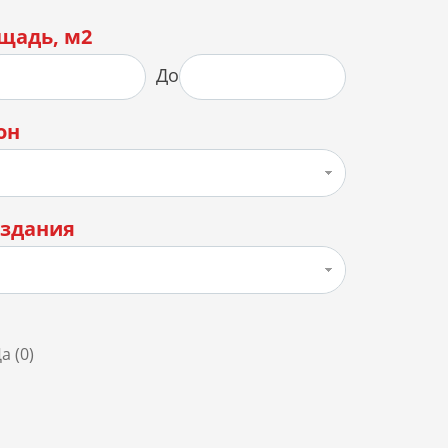
щадь, м2
До
он
 здания
а (
0
)