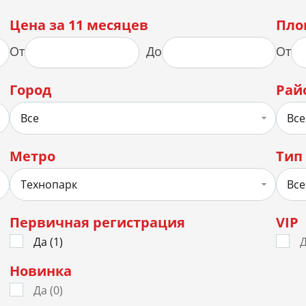
Цена за 11 месяцев
Пло
От
До
От
Город
Рай
Все
Все
Метро
Тип
Технопарк
Все
Первичная регистрация
VIP
Да (
1
)
Д
Новинка
Да (
0
)