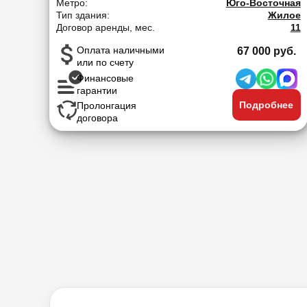
Метро:
Юго-Восточная
Тип здания:
Жилое
Договор аренды, мес.
11
Оплата наличными
67 000 руб.
или по счету
Финансовые
гарантии
Подробнее
Пролонгация
договора