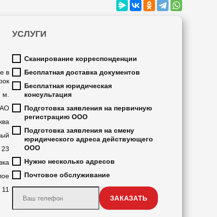
УСЛУГИ
Сканирование корреспонденции
е в
Бесплатная доставка документов
рок
Бесплатная юридическая
. м.
консультация
АО
Подготовка заявления на первичную
регистрацию ООО
ква
Подготовка заявления на смену
вый
юридического адреса действующего
ООО
23
Нужно несколько адресов
вка
Почтовое обслуживание
лое
11