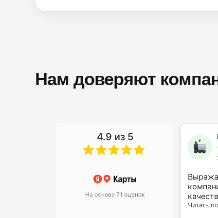
Нам доверяют компан
4.9 из 5
Алина Гайдарова
13 ноября 2023
Не первый раз обращаюсь
Выража
сюда, очень довольна
компан
На основе 71 оценок
результатом. Юристы
качест
грамотные и выручают часто
Читать полностью
внимат
Читать п
меня в своей сфере.
клиента