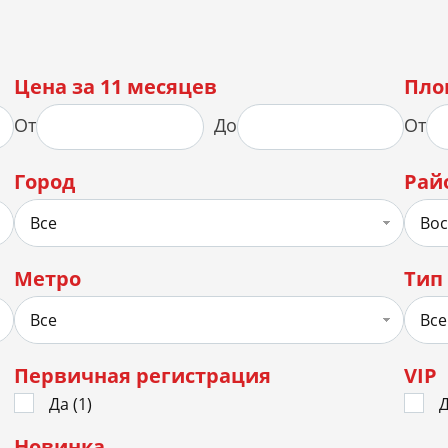
Цена за 11 месяцев
Пло
От
До
От
Город
Рай
Все
Вос
Метро
Тип
Все
Все
Первичная регистрация
VIP
Да (
1
)
Д
Новинка