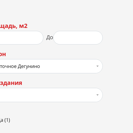
щадь, м2
До
он
точное Дегунино
 здания
а (
1
)