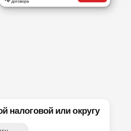
договора
й налоговой или округу
угу