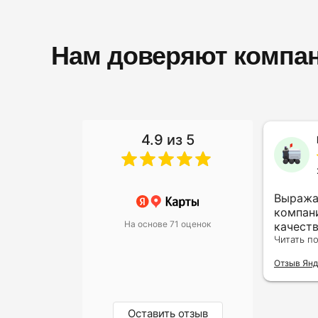
Нам доверяют компан
4.9 из 5
Алина Гайдарова
13 ноября 2023
Не первый раз обращаюсь
Выража
сюда, очень довольна
компан
На основе 71 оценок
результатом. Юристы
качест
грамотные и выручают часто
Читать полностью
внимат
Читать п
меня в своей сфере.
клиента
Отзыв Яндекс.Карты
Отзыв Янд
только
впечатл
организ
профес
Оставить отзыв