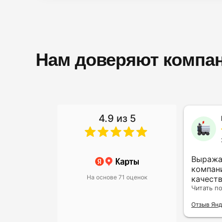
Нам доверяют компан
4.9 из 5
Алина Гайдарова
13 ноября 2023
Не первый раз обращаюсь
Выража
сюда, очень довольна
компан
На основе 71 оценок
результатом. Юристы
качест
грамотные и выручают часто
Читать полностью
внимат
Читать п
меня в своей сфере.
клиента
Отзыв Яндекс.Карты
Отзыв Янд
только
впечатл