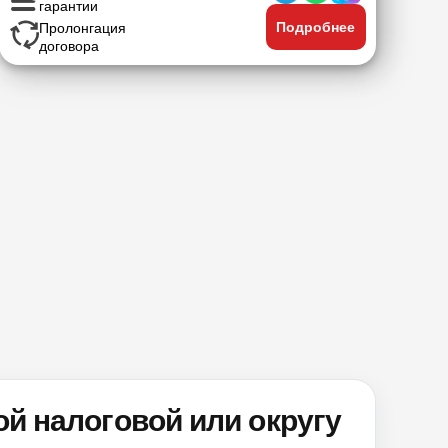
гарантии
Подробнее
Пролонгация
договора
й налоговой или округу