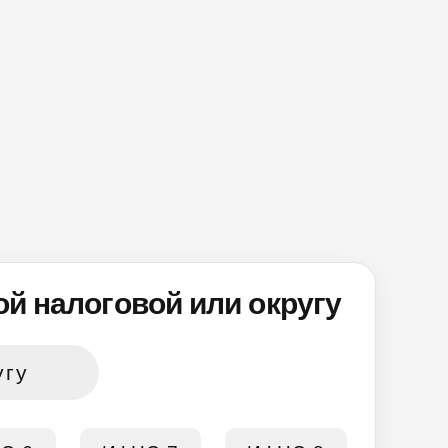
й налоговой или округу
угу